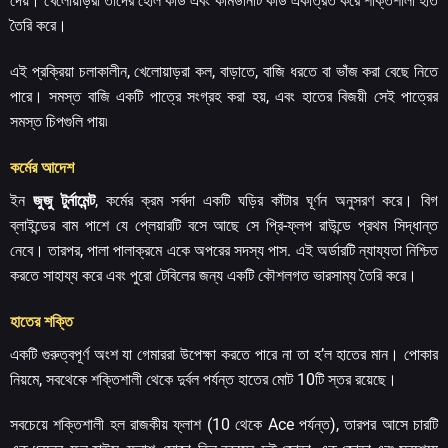
দেয়। খেলোয়াড়রা তাদের হোল কার্ড এবং কমিউনিটি কার্ড একত্রিত করে শক্তিশালী হাত
তৈরি করে।
এই প্রক্রিয়া চলাকালীন, খেলোয়াড়রা কল, বাড়াতে, বাজি ধরতে বা ভাঁজ করা বেছে নিতে
পারে। সমস্ত বাজি একটি পাত্রে সংগ্রহ করা হয়, এবং হাতের বিজয়ী সেই পাত্রের
সমস্ত চিপগুলি পায়৷
কর্মের আদেশ
ইন
জুজু টুর্নামেন্ট
, কর্মের ক্রম সর্বদা একটি ঘড়ির কাঁটার ঘূর্ণন অনুসরণ করে। বিগ
ব্লাইন্ডের বাম পাশে যে প্লেয়ারটি বসে আছে সে প্রি-ফ্লপ রাউন্ডে প্রথম সিদ্ধান্ত
নেবে। তারপর, পালা পালাক্রমে একে অপরের সদস্য পাস. এই অর্ডারটি ন্যায্যতা নিশ্চিত
করতে সাহায্য করে এবং পুরো টেবিলের জন্য একটি কৌশলগত ভারসাম্য তৈরি করে।
হাতের শক্তি
একটি গুরুত্বপূর্ণ অংশ যা গেমাররা উপেক্ষা করতে পারে না তা হ’ল হাতের মান। পোকার
নিয়মে, সবথেকে শক্তিশালী থেকে দুর্বল পর্যন্ত হাতের মোট 10টি স্তর রয়েছে।
সবচেয়ে শক্তিশালী হল রাজকীয় ফ্লাশ (10 থেকে Ace পর্যন্ত), তারপর আসে চারটি