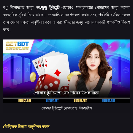
শুধু বিনোদনের জন্য নয়,
জুজু টুর্নামেন্ট
এছাড়াও সম্প্রদায়ের গেমারদের জন্য অনেক
ব্যবহারিক সুবিধা নিয়ে আসে। গেমগুলিতে অংশগ্রহণ করার সময়, প্রতিটি ব্যক্তি কেবল
তাস খেলার দক্ষতা অনুশীলন করে না বরং জীবনের জন্য অনেক দরকারী গুণাবলীও বিকাশ
করে।
পোকার টুর্নামেন্টে যোগদানের উপকারিতা
যৌক্তিক চিন্তা অনুশীলন করুন