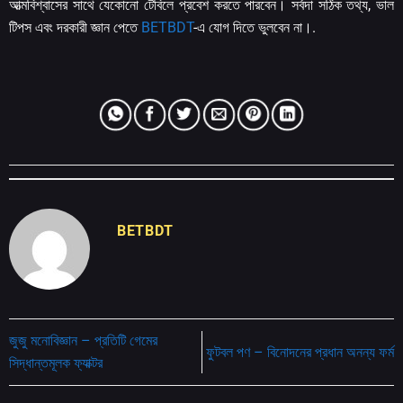
আত্মবিশ্বাসের সাথে যেকোনো টেবিলে প্রবেশ করতে পারবেন। সর্বদা সঠিক তথ্য, ভাল
টিপস এবং দরকারী জ্ঞান পেতে
BETBDT
-এ যোগ দিতে ভুলবেন না।.
BETBDT
জুজু মনোবিজ্ঞান – প্রতিটি গেমের
ফুটবল পণ – বিনোদনের প্রধান অনন্য ফর্ম
সিদ্ধান্তমূলক ফ্যাক্টর