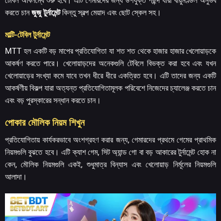
টেবিল অবিলম্বে শুরু হবে। এটি গেমারদের জন্য উপযুক্ত পছন্দ যারা বায়ুমণ্ডল অনুভব
করতে চান
জুজু টুর্নামেন্ট
কিন্তু স্বল্প মেয়াদ এবং ছোট স্কেল সহ।
মাল্টি-টেবিল টুর্নামেন্ট
MTT হল একটি বড় মাপের প্রতিযোগিতা যা শত শত থেকে হাজার হাজার খেলোয়াড়কে
আকর্ষণ করতে পারে। খেলোয়াড়দের অনেকগুলি টেবিলে বিভক্ত করা হবে এবং যখন
খেলোয়াড়ের সংখ্যা কমে যাবে তখন ধীরে ধীরে একত্রিত হবে। এটি তাদের জন্য একটি
আকর্ষণীয় বিকল্প যারা অত্যন্ত প্রতিযোগিতামূলক পরিবেশে নিজেদের চ্যালেঞ্জ করতে চান
এবং বড় পুরস্কারের সন্ধান করতে চান।
পোকার মৌলিক নিয়ম শিখুন
প্রতিযোগিতায় কার্যকরভাবে অংশগ্রহণ করার জন্য, গেমারদের প্রথমে গেমের প্রাথমিক
নিয়মগুলি বুঝতে হবে। এটি ক্যাশ গেম, সিট অ্যান্ড গো বা বড় আকারের টুর্নামেন্ট হোক না
কেন, মৌলিক নিয়মগুলি একই, শুধুমাত্র বিন্যাস এবং খেলোয়াড় নির্মূলের নিয়মগুলি
আলাদা।