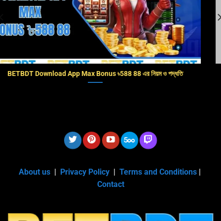
Poly Sports ২০২৬ সালের অনলাইন স্পোর্টস প্রবণতার নেতৃত্ব দেয়
About us
|
Privacy Policy
|
Terms and Conditions
|
Contact