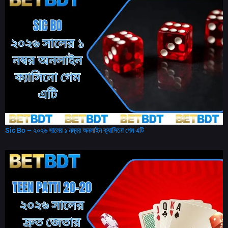
Sic Bo – ২০২৬ সালের ১ নম্বর অনলাইন ক্যাসিনো গেম এটি