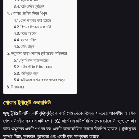
মাল্টি-টেবিল টুর্নামেন্ট
পোকার মৌলিক নিয়ম শিখুন
ডেক ব্যবহার করা হয়েছে
কিভাবে বিভক্ত এবং বাজি
কর্মের আদেশ
হাতের শক্তি
বেটিং রাউন্ড
নতুনদের জন্য পোকার টুর্নামেন্টের অভিজ্ঞতা
ক্যাপিটাল ম্যানেজমেন্ট
সঠিক টেবিল নির্বাচন করুন
পরিস্থিতি পড়ুন
অভিজ্ঞতা অর্জন করতে অনেক খেলুন
উপসংহার
পোকার টুর্নামেন্ট ওভারভিউ
জুজু টুর্নামেন্ট
এটি একটি বুদ্ধিবৃত্তিক কার্ড গেম থেকে বিশ্বের সবচেয়ে আকর্ষণীয় মানসিক
খেলায় উন্নীত করার একটি রূপ। 52 কার্ডের একটি পরিচিত ডেক থেকে উদ্ভূত, পোকার
আজ শুধুমাত্র একটি শখ নয় বরং একটি আন্তর্জাতিক অঙ্গনে বিকশিত হয়েছে। টুর্নামেন্টের
সুস্পষ্ট নিয়ম, মূল্যবান পুরস্কার এবং একটি বৃহৎ সম্প্রদায় রয়েছে।