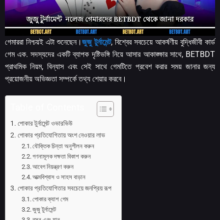
গেমাররা নিশ্চয়ই এটা শুনেছেন।
জুজু টুর্নামেন্ট
, বিশ্বের সবচেয়ে আকর্ষণীয় বুদ্ধিজীবী কার্ড
গেম এক. সদস্যদের একটি ব্যাপক দৃষ্টিভঙ্গি নিয়ে আসার আকাঙ্ক্ষার সাথে, BETBDT
প্রাথমিক নিয়ম, বিন্যাস এবং সেই সাথে গেমটিতে প্রবেশ করার সময় জানার জন্য
প্রয়োজনীয় অভিজ্ঞতা সম্পর্কে তথ্য শেয়ার করবে।
Table of Contents
পোকার টুর্নামেন্ট ওভারভিউ
পোকার প্রতিযোগিতায় অংশ নেওয়ার লাভ
যৌক্তিক চিন্তা অনুশীলন করুন
গণনামূলক দক্ষতা বিকাশ করুন
আবেগ নিয়ন্ত্রণ করুন
আত্মবিশ্বাস ও সাহস বাড়ান
পোকার প্রতিযোগিতার সবচেয়ে জনপ্রিয় রূপ
পোকার ক্যাশ গেম
জুজু টুর্নামেন্ট
বসুন এবং যান