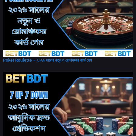
Poker Roulette – ২০২৬ সালের নতুন ও রোমাঞ্চকর কার্ড গেম