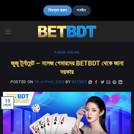
নিবন্ধন করুন
লগইন
POKER ONLINE
জুজু টুর্নামেন্ট – নলেজ গেমারদের BETBDT থেকে জানা
দরকার
POSTED ON
19 সেপ্টেম্বর, 2025
BY
BETBDT
19
সেপ্টে.