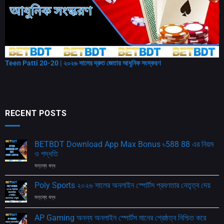
Teen Patti 20-20 | ২০২৬ সালের দ্রুত জেতার আধুনিক সংস্করণ
RECENT POSTS
BETBDT Download App Max Bonus ৳588 88 এর নিয়ম
ও পদ্ধতি
BETBDT
মন্তব্য বন্ধ
Download
App
Poly Sports ২০২৬ সালের অনলাইন স্পোর্টস প্রবণতার নেতৃত্ব দেয়
Max
Poly
মন্তব্য বন্ধ
Bonus
Sports
৳588
২০২৬
AP Gaming অনন্য অনলাইন স্পোর্টস মানের শ্রেষ্ঠত্ব নিশ্চিত করে
88
সালের