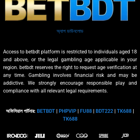
অ্যাপ ডাউনলোড
Access to betbdt platform is restricted to individuals aged 18
and above, or the legal gambling age applicable in your
region. betbdt reserves the right to request age verification at
any time. Gambling involves financial risk and may be
addictive. We strongly encourage responsible play and
compliance with all relevant legal requirements.
অফিসিয়াল পার্টনার:
BETBDT
|
PHPVIP
|
FU88
|
BDT222
|
TK688
|
TK688