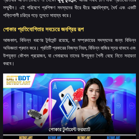
সম্মুখীন। এই পরিবেশে প্রশিক্ষণ সদস্যদের ধীরে ধীরে আত্মবিশ্বাস, ধৈর্য এবং একটি
শক্তিশালী চরিত্র গড়ে তুলতে সাহায্য করে।
পোকার প্রতিযোগিতার সবচেয়ে জনপ্রিয় রূপ
আজকাল, বিভিন্ন ধরণের টুর্নামেন্ট রয়েছে, যা সম্প্রদায়ের সদস্যদের জন্য বিভিন্ন
অভিজ্ঞতা প্রদান করে। প্রতিটি প্রকারের নিজস্ব নিয়ম, বিভিন্ন বাজির স্তর থাকবে এবং
উপযুক্ত কৌশল প্রয়োজন, যা গেমারদের তাদের উপযুক্ত শৈলী বেছে নিতে সহায়তা
করবে।