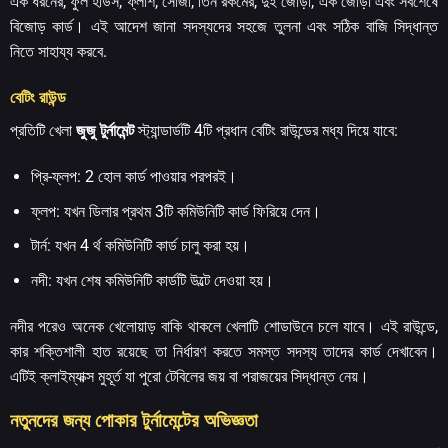
এক ধরনের, ফুল হাউস, ফ্লাশ, সোজা, তিন রকমের, দুই জোড়া, এক জোড়া এবং সবশেষে
বিজোড় কার্ড। এই আদেশ জানা সদস্যদের সহজে তুলনা এবং সঠিক বাজি সিদ্ধান্ত
নিতে সাহায্য করবে.
বেটিং রাউন্ড
প্রতিটি খেলা
জুজু টুর্নামেন্ট
স্ট্যান্ডার্ডটি 4টি প্রধান বেটিং রাউন্ডের মধ্য দিয়ে যাবে:
প্রি-ফ্লপ: 2 হোল কার্ড পাওয়ার পরপরই।
ফ্লপ: যখন ডিলার প্রথম 3টি কমিউনিটি কার্ড ফিরিয়ে দেন।
টার্ন: যখন 4 র্থ কমিউনিটি কার্ড চালু করা হয়।
নদী: যখন শেষ কমিউনিটি কার্ডটি উল্টে দেওয়া হয়।
নদীর পরেও অনেক খেলোয়াড় বাকি থাকলে খেলাটি শোডাউনে চলে যাবে। এই রাউন্ডে,
কার শক্তিশালী হাত রয়েছে তা নির্ধারণ করতে সমস্ত সদস্য তাদের কার্ড দেখাবেন।
এটিই ক্লাইম্যাক্স মুহূর্ত যা পুরো টেবিলের জয় বা পরাজয়ের সিদ্ধান্ত নেয়।
নতুনদের জন্য পোকার টুর্নামেন্টের অভিজ্ঞতা