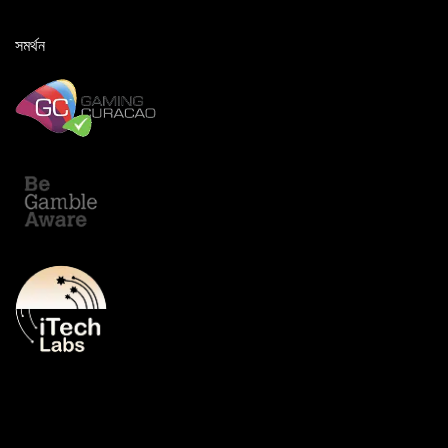
সমর্থন