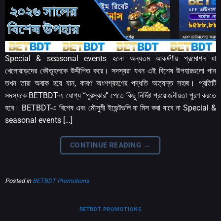
Special & seasonal events হলো অন্যতম আকর্ষণীয় প্রমোশন যা
খেলোয়াড়দের কৌতূহলকে উদ্দীপিত করে। সদস্যরা যখন এই বিশেষ উপহারগুলো পান
তখন তারা অবাক হয়ে যান, কারণ অংশগ্রহণের পদ্ধতি অত্যন্ত সহজ। প্রতিটি
সদস্যকে BETBDT-এ যোগ্য “পুরস্কার” পেতে কিছু নির্দিষ্ট প্রয়োজনীয়তা পূরণ করতে
হবে। BETBDT-এ বিশেষ এবং মৌসুমী ইভেন্টগুলি যা মিস করা যাবে না Special &
seasonal events […]
CONTINUE READING
→
Posted in
BETBDT Promotions
BETBDT PROMOTIONS