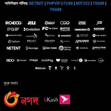
অফিসিয়াল পার্টনার:
BETBDT
|
PHPVIP
|
FU88
|
BDT222
|
TK688
|
TK688
মুদ্রা সমর্থন