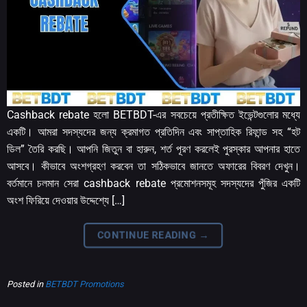
Cashback rebate হলো BETBDT-এর সবচেয়ে প্রতীক্ষিত ইভেন্টগুলোর মধ্যে
একটি। আমরা সদস্যদের জন্য ক্রমাগত প্রতিদিন এবং সাপ্তাহিক রিফান্ড সহ “হট
ডিল” তৈরি করছি। আপনি জিতুন বা হারুন, শর্ত পূরণ করলেই পুরস্কার আপনার হাতে
আসবে। কীভাবে অংশগ্রহণ করবেন তা সঠিকভাবে জানতে অফারের বিবরণ দেখুন।
বর্তমানে চলমান সেরা cashback rebate প্রমোশনসমূহ সদস্যদের পুঁজির একটি
অংশ ফিরিয়ে দেওয়ার উদ্দেশ্যে […]
CONTINUE READING
→
Posted in
BETBDT Promotions