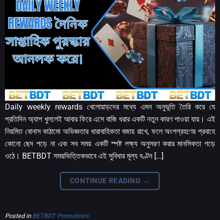
Daily weekly rewards খেলোয়াড়দের মধ্যে এমন অনুভূতি তৈরি করে যে
প্রতিদিন অ্যাপ খুললেই আবার ফিরে এসে বাজি ধরার একটি নতুন কারণ পাওয়া যায়। এই
নিয়মিত বোনাস কাঠামো অভিজ্ঞতার ধারাবাহিকতা বজায় রাখে, ফলে অংশগ্রহণের প্রবাহে
কোনো ছেদ পড়ে না এবং সব সময় একটি স্পষ্ট লক্ষ্য অনুসরণ করার মানসিকতা গড়ে
ওঠে। BETBDT সময়ভিত্তিকভাবে এই সুবিধার মূল্য বণ্টন […]
CONTINUE READING
→
Posted in
BETBDT Promotions