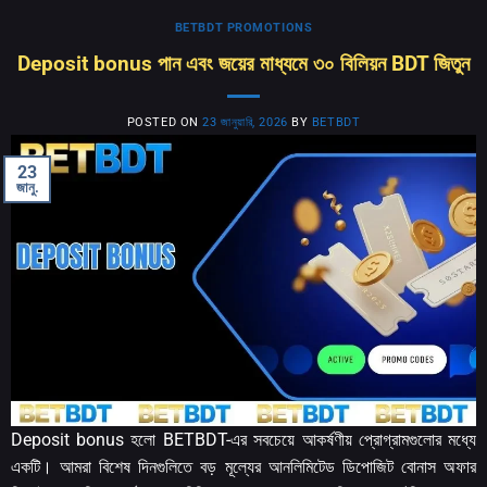
BETBDT PROMOTIONS
Deposit bonus পান এবং জয়ের মাধ্যমে ৩০ বিলিয়ন BDT জিতুন
POSTED ON
23 জানুয়ারি, 2026
BY
BETBDT
23
জানু.
Deposit bonus হলো BETBDT-এর সবচেয়ে আকর্ষণীয় প্রোগ্রামগুলোর মধ্যে
একটি। আমরা বিশেষ দিনগুলিতে বড় মূল্যের আনলিমিটেড ডিপোজিট বোনাস অফার