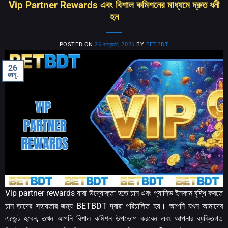
Vip Partner Rewards এবং বিশাল কমিশনের মাধ্যমে দ্রুত ধনী
হন
POSTED ON
26 জানুয়ারি, 2026
BY
BETBDT
26
জানু.
Vip partner rewards যারা উদ্যোক্তা হতে চান এবং প্যাসিভ ইনকাম বৃদ্ধি করতে
চান তাদের সহায়তার জন্য BETBDT দ্বারা পরিচালিত হয়। আপনি যখন আমাদের
এজেন্ট হবেন, তখন আপনি বিশাল কমিশন উপভোগ করবেন এবং আপনার ব্যক্তিগত