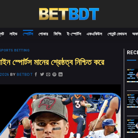
্লট
লাইভ
স্পোর্টস
পোকার
ফিশিং
ই-স্পোর্টস
এফএকিউস
পেমেন্ট মেথডস
অফ
SPORTS BETTING
REC
পোর্টস মানের শ্রেষ্ঠত্ব নিশ্চিত করে
চ, 2026
BY
BETBDT