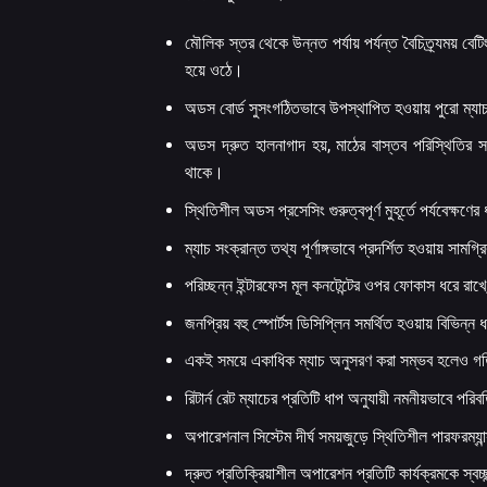
মৌলিক স্তর থেকে উন্নত পর্যায় পর্যন্ত বৈচিত্র্যময় বে
হয়ে ওঠে।
অডস বোর্ড সুসংগঠিতভাবে উপস্থাপিত হওয়ায় পুরো ম্যাচ
অডস দ্রুত হালনাগাদ হয়, মাঠের বাস্তব পরিস্থিতির সঙ্
থাকে।
স্থিতিশীল অডস প্রসেসিং গুরুত্বপূর্ণ মুহূর্তে পর্যবেক্ষণে
ম্যাচ সংক্রান্ত তথ্য পূর্ণাঙ্গভাবে প্রদর্শিত হওয়ায় সা
পরিচ্ছন্ন ইন্টারফেস মূল কনটেন্টের ওপর ফোকাস ধরে রাখ
জনপ্রিয় বহু স্পোর্টস ডিসিপ্লিন সমর্থিত হওয়ায় বিভিন্ন 
একই সময়ে একাধিক ম্যাচ অনুসরণ করা সম্ভব হলেও গতি, স
রিটার্ন রেট ম্যাচের প্রতিটি ধাপ অনুযায়ী নমনীয়ভাবে পর
অপারেশনাল সিস্টেম দীর্ঘ সময়জুড়ে স্থিতিশীল পারফরম্যা
দ্রুত প্রতিক্রিয়াশীল অপারেশন প্রতিটি কার্যক্রমকে স্ব