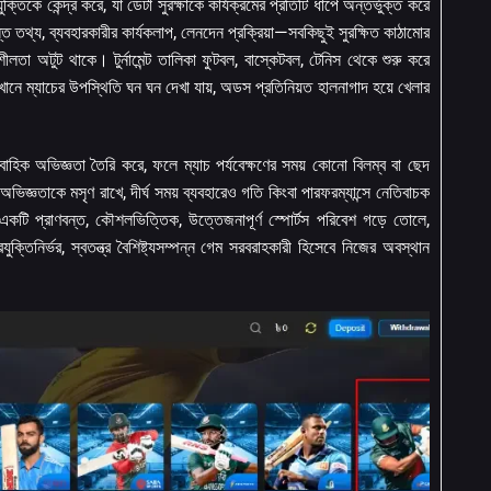
্তিকে কেন্দ্র করে, যা ডেটা সুরক্ষাকে কার্যক্রমের প্রতিটি ধাপে অন্তর্ভুক্ত করে
ন্ত তথ্য, ব্যবহারকারীর কার্যকলাপ, লেনদেন প্রক্রিয়া—সবকিছুই সুরক্ষিত কাঠামোর
শীলতা অটুট থাকে। টুর্নামেন্ট তালিকা ফুটবল, বাস্কেটবল, টেনিস থেকে শুরু করে
যেখানে ম্যাচের উপস্থিতি ঘন ঘন দেখা যায়, অডস প্রতিনিয়ত হালনাগাদ হয়ে খেলার
ধারাবাহিক অভিজ্ঞতা তৈরি করে, ফলে ম্যাচ পর্যবেক্ষণের সময় কোনো বিলম্ব বা ছেদ
অভিজ্ঞতাকে মসৃণ রাখে, দীর্ঘ সময় ব্যবহারেও গতি কিংবা পারফরম্যান্সে নেতিবাচক
ি প্রাণবন্ত, কৌশলভিত্তিক, উত্তেজনাপূর্ণ স্পোর্টস পরিবেশ গড়ে তোলে,
ুক্তিনির্ভর, স্বতন্ত্র বৈশিষ্ট্যসম্পন্ন গেম সরবরাহকারী হিসেবে নিজের অবস্থান