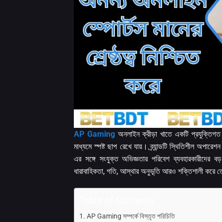
AP Gaming
অনলাইন ক্রীড়া খাতে একটি প্রযুক্তিগত প
মাধ্যমে স্পষ্ট ছাপ রেখে যায়। ব্র্যান্ডটি স্থিতিশীল অপার
এর সঙ্গে সংযুক্ত অভিজ্ঞতার পরিবেশ ব্যবহারকারীদের বড় আ
ধারাবাহিকতা, গতি, আস্থার অনুভূতি আরও শক্তিশালী করে
Table of Contents
AP Gaming সম্পর্কে বিস্তৃত পরিচিতি