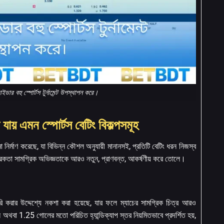
 বহু স্পোর্টস টুর্নামেন্ট উপস্থাপন করে।
 এমন স্পোর্টস বেটিং বিকল্পসমূহ
নির্মাণ করেছে, যা বিভিন্ন কৌশল অনুযায়ী মানানসই, প্রতিটি বেটিং ধরন নিজস্ব
াত্রিকতা সামগ্রিক অভিজ্ঞতাকে আরও নতুন, প্রাণবন্ত, আকর্ষণীয় করে তোলে।
করার উদ্দেশ্যে নকশা করা হয়েছে, যার ফলে ম্যাচের সামগ্রিক চিত্র আরও
ল অথবা 1.25 গোলের মতো পরিচিত হ্যান্ডিক্যাপ স্তর নিয়মিতভাবে প্রদর্শিত হয়,