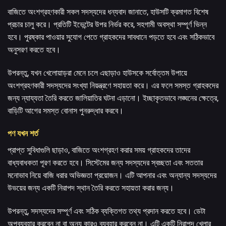
বাজিতে অংশগ্রহণকারী সকল সদস্যদের ধন্যবাদ জানাতে, হাউসটি ক্রমাগত বিশেষ
প্রচার চালু করে। প্রতিটি ইভেন্টের উপর নির্ভর করে, সহগামী অবস্থা সম্পূর্ণ ভিন্ন
হবে। পুরষ্কার পাওয়ার সুযোগ পেতে গ্রাহকদের সাবধানে পড়তে হবে এবং সঠিকভাবে
অনুসরণ করতে হবে।
উপরন্তু, যখন খেলোয়াড়রা মেনে চলে
এছাড়াও হাউসকে সর্বোত্তম উপায়ে
অংশগ্রহণকারী সদস্যদের সংখ্যা নিয়ন্ত্রণে সহায়তা করে। এর ফলে সমস্ত গ্রাহকদের
জন্য ন্যায্যতা তৈরি করতে জালিয়াতির ঘটনা এড়ানো। ইচ্ছাকৃতভাবে লঙ্ঘনের ক্ষেত্রে,
বাড়িটি আগের সমস্ত বোনাস পুনরুদ্ধার করবে।
পণ যখন শর্ত
প্রাপ্ত সুবিধাগুলি ছাড়াও, বাজিতে অংশগ্রহণ করার সময় গ্রাহকদের তাদের
বাধ্যবাধকতা পূরণ করতে হবে। সিস্টেমের জন্য সদস্যদের স্বচ্ছতা এবং সততার
মনোভাব নিয়ে বাজি ধরার অভিজ্ঞতা প্রয়োজন। এটি আপনার এবং অন্যান্য সদস্যদের
উভয়ের জন্য একটি নিরাপদ স্থান তৈরি করতে সহায়তা করার জন্য।
উপরন্তু, সদস্যদের সম্পূর্ণ এবং সঠিক ব্যক্তিগত তথ্য প্রদান করতে হবে। ডেটা
অপব্যবহার করবেন না বা অন্য কারও ব্যবহার করবেন না। এটি একটি নিরাপদ খেলার