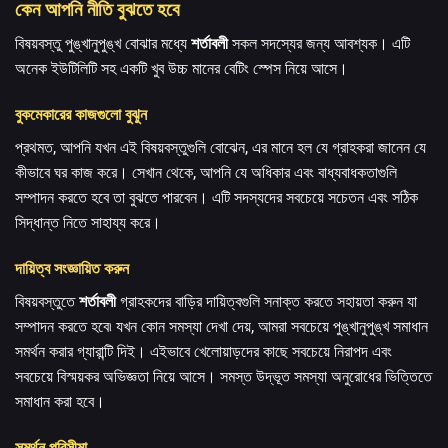
কেন আপনি নীতি বুঝতে হবে
বিষয়বস্তু পুঙ্খানুপুঙ্খ বোঝার মধ্যে
শর্তাবলী
সকল সদস্যের জন্য আবশ্যক। এটি
অনেক ইউটিলিটি সহ একটি খুব উচ্চ মানের বেটিং স্পেস নিয়ে আসে।
বুকমেকারের কাজগুলো বুঝুন
প্রথমত, আপনি যখন এই বিষয়বস্তুগুলি বোঝেন, এর মানে হল যে গ্রাহকরা জানেন যে
কীভাবে ঘর কাজ করে। সেখান থেকে, আপনি যে অধিকার এবং বাধ্যবাধকতাগুলি
সম্পাদন করতে হবে তা বুঝতে পারবেন। এটি সদস্যদের সবচেয়ে সচেতন এবং সঠিক
সিদ্ধান্ত নিতে সাহায্য করে।
দায়িত্ব সংজ্ঞায়িত করুন
বিষয়বস্তুতে
শর্তাবলী
গ্রাহকদের বাড়ির দায়িত্বগুলি সনাক্ত করতে সহায়তা করুন যা
সম্পাদন করতে হবে৷ যখন কোন সমস্যা দেখা দেয়, আমরা সবচেয়ে পুঙ্খানুপুঙ্খ সমাধান
সমর্থন করার গ্যারান্টি দিই। এইভাবে খেলোয়াড়দের কাছে সবচেয়ে নিরাপদ এবং
সবচেয়ে বিস্ময়কর অভিজ্ঞতা নিয়ে আসে। সমস্ত উদ্ভূত সমস্যা অনুরোধের ভিত্তিতে
সমাধান করা হবে।
সমর্থন পরিসীমা