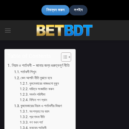
নিবন্ধন করুন
লগইন
Table of Contents
নিয়ম ও শর্তাবলী – জানার জন্য গুরুত্বপূর্ণ নীতি
শর্তাবলী শিখুন
কেন আপনি নীতি বুঝতে হবে
বুকমেকারের কাজগুলো বুঝুন
দায়িত্ব সংজ্ঞায়িত করুন
সমর্থন পরিসীমা
নিশ্চিত পণ স্থান
বুকমেকারের নিয়ম ও শর্তাবলীর বিবরণ
অংশগ্রহণের বয়স
প্রণোদনা নীতি
পণ যখন শর্ত
মন্তব্য শর্তাবলী