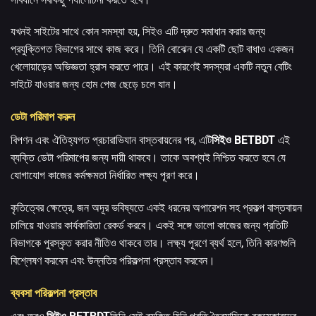
যখনই সাইটের সাথে কোন সমস্যা হয়, সিইও এটি দ্রুত সমাধান করার জন্য
প্রযুক্তিগত বিভাগের সাথে কাজ করে। তিনি বোঝেন যে একটি ছোট বাধাও একজন
খেলোয়াড়ের অভিজ্ঞতা হ্রাস করতে পারে। এই কারণেই সদস্যরা একটি নতুন বেটিং
সাইটে যাওয়ার জন্য হোম পেজ ছেড়ে চলে যান।
ডেটা পরিমাপ করুন
বিপণন এবং ঐতিহ্যগত প্রচারাভিযান বাস্তবায়নের পর, এটি
সিইও BETBDT
এই
ব্যক্তি ডেটা পরিমাপের জন্য দায়ী থাকবে। তাকে অবশ্যই নিশ্চিত করতে হবে যে
যোগাযোগ কাজের কর্মক্ষমতা নির্ধারিত লক্ষ্য পূরণ করে।
কৃতিত্বের ক্ষেত্রে, জন অদূর ভবিষ্যতে একই ধরনের অপারেশন সহ প্রকল্প বাস্তবায়ন
চালিয়ে যাওয়ার কার্যকারিতা রেকর্ড করবে। একই সঙ্গে ভালো কাজের জন্য প্রতিটি
বিভাগকে পুরস্কৃত করার নীতিও থাকবে তার। লক্ষ্য পূরণে ব্যর্থ হলে, তিনি কারণগুলি
বিশ্লেষণ করবেন এবং উন্নতির পরিকল্পনা প্রস্তাব করবেন।
ব্যবসা পরিকল্পনা প্রস্তাব