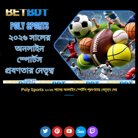
Poly Sports ২০২৬ সালের অনলাইন স্পোর্টস প্রবণতার নেতৃত্ব দেয়