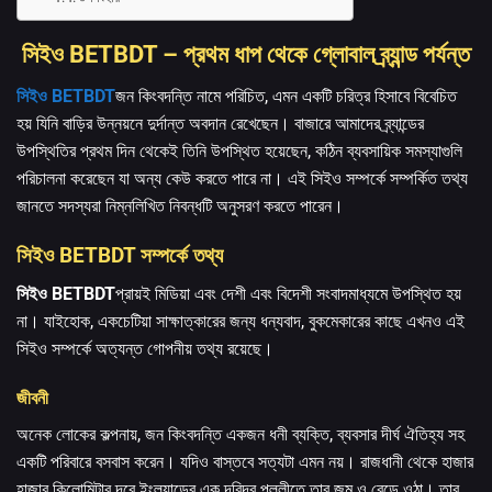
সিইও BETBDT – প্রথম ধাপ থেকে গ্লোবাল ব্র্যান্ড পর্যন্ত
সিইও BETBDT
জন কিংবদন্তি নামে পরিচিত, এমন একটি চরিত্র হিসাবে বিবেচিত
হয় যিনি বাড়ির উন্নয়নে দুর্দান্ত অবদান রেখেছেন। বাজারে আমাদের ব্র্যান্ডের
উপস্থিতির প্রথম দিন থেকেই তিনি উপস্থিত হয়েছেন, কঠিন ব্যবসায়িক সমস্যাগুলি
পরিচালনা করেছেন যা অন্য কেউ করতে পারে না। এই সিইও সম্পর্কে সম্পর্কিত তথ্য
জানতে সদস্যরা নিম্নলিখিত নিবন্ধটি অনুসরণ করতে পারেন।
সিইও BETBDT সম্পর্কে তথ্য
সিইও BETBDT
প্রায়ই মিডিয়া এবং দেশী এবং বিদেশী সংবাদমাধ্যমে উপস্থিত হয়
না। যাইহোক, একচেটিয়া সাক্ষাত্কারের জন্য ধন্যবাদ, বুকমেকারের কাছে এখনও এই
সিইও সম্পর্কে অত্যন্ত গোপনীয় তথ্য রয়েছে।
জীবনী
অনেক লোকের কল্পনায়, জন কিংবদন্তি একজন ধনী ব্যক্তি, ব্যবসার দীর্ঘ ঐতিহ্য সহ
একটি পরিবারে বসবাস করেন। যদিও বাস্তবে সত্যটা এমন নয়। রাজধানী থেকে হাজার
হাজার কিলোমিটার দূরে ইংল্যান্ডের এক দরিদ্র পল্লীতে তার জন্ম ও বেড়ে ওঠা। তার