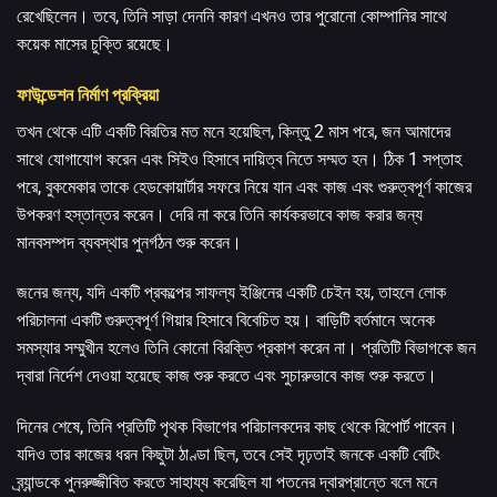
রেখেছিলেন। তবে, তিনি সাড়া দেননি কারণ এখনও তার পুরোনো কোম্পানির সাথে
কয়েক মাসের চুক্তি রয়েছে।
ফাউন্ডেশন নির্মাণ প্রক্রিয়া
তখন থেকে এটি একটি বিরতির মত মনে হয়েছিল, কিন্তু 2 মাস পরে, জন আমাদের
সাথে যোগাযোগ করেন এবং সিইও হিসাবে দায়িত্ব নিতে সম্মত হন। ঠিক 1 সপ্তাহ
পরে, বুকমেকার তাকে হেডকোয়ার্টার সফরে নিয়ে যান এবং কাজ এবং গুরুত্বপূর্ণ কাজের
উপকরণ হস্তান্তর করেন। দেরি না করে তিনি কার্যকরভাবে কাজ করার জন্য
মানবসম্পদ ব্যবস্থার পুনর্গঠন শুরু করেন।
জনের জন্য, যদি একটি প্রকল্পের সাফল্য ইঞ্জিনের একটি চেইন হয়, তাহলে লোক
পরিচালনা একটি গুরুত্বপূর্ণ গিয়ার হিসাবে বিবেচিত হয়। বাড়িটি বর্তমানে অনেক
সমস্যার সম্মুখীন হলেও তিনি কোনো বিরক্তি প্রকাশ করেন না। প্রতিটি বিভাগকে জন
দ্বারা নির্দেশ দেওয়া হয়েছে কাজ শুরু করতে এবং সুচারুভাবে কাজ শুরু করতে।
দিনের শেষে, তিনি প্রতিটি পৃথক বিভাগের পরিচালকদের কাছ থেকে রিপোর্ট পাবেন।
যদিও তার কাজের ধরন কিছুটা ঠাণ্ডা ছিল, তবে সেই দৃঢ়তাই জনকে একটি বেটিং
ব্র্যান্ডকে পুনরুজ্জীবিত করতে সাহায্য করেছিল যা পতনের দ্বারপ্রান্তে বলে মনে