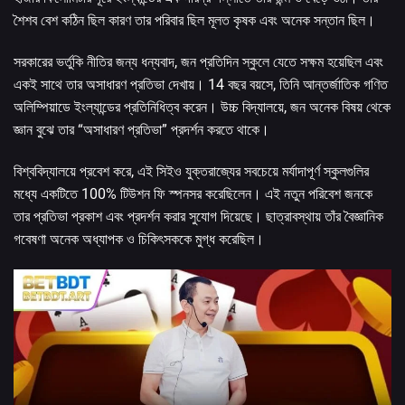
শৈশব বেশ কঠিন ছিল কারণ তার পরিবার ছিল মূলত কৃষক এবং অনেক সন্তান ছিল।
সরকারের ভর্তুকি নীতির জন্য ধন্যবাদ, জন প্রতিদিন স্কুলে যেতে সক্ষম হয়েছিল এবং
একই সাথে তার অসাধারণ প্রতিভা দেখায়। 14 বছর বয়সে, তিনি আন্তর্জাতিক গণিত
অলিম্পিয়াডে ইংল্যান্ডের প্রতিনিধিত্ব করেন। উচ্চ বিদ্যালয়ে, জন অনেক বিষয় থেকে
জ্ঞান বুঝে তার “অসাধারণ প্রতিভা” প্রদর্শন করতে থাকে।
বিশ্ববিদ্যালয়ে প্রবেশ করে, এই সিইও যুক্তরাজ্যের সবচেয়ে মর্যাদাপূর্ণ স্কুলগুলির
মধ্যে একটিতে 100% টিউশন ফি স্পনসর করেছিলেন। এই নতুন পরিবেশ জনকে
তার প্রতিভা প্রকাশ এবং প্রদর্শন করার সুযোগ দিয়েছে। ছাত্রাবস্থায় তাঁর বৈজ্ঞানিক
গবেষণা অনেক অধ্যাপক ও চিকিৎসককে মুগ্ধ করেছিল।