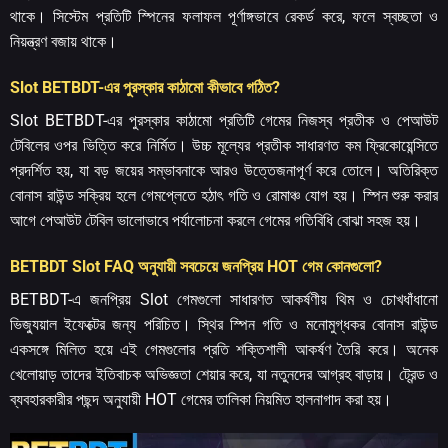
থাকে। সিস্টেম প্রতিটি স্পিনের ফলাফল পূর্ণাঙ্গভাবে রেকর্ড করে, ফলে স্বচ্ছতা ও
নিয়ন্ত্রণ বজায় থাকে।
Slot BETBDT-এর পুরস্কার কাঠামো কীভাবে গঠিত?
Slot BETBDT-এর পুরস্কার কাঠামো প্রতিটি গেমের নিজস্ব প্রতীক ও পেআউট
টেবিলের ওপর ভিত্তি করে নির্মিত। উচ্চ মূল্যের প্রতীক সাধারণত কম ফ্রিকোয়েন্সিতে
প্রদর্শিত হয়, যা বড় জয়ের সম্ভাবনাকে আরও উত্তেজনাপূর্ণ করে তোলে। অতিরিক্ত
বোনাস রাউন্ড সক্রিয় হলে গেমপ্লেতে হঠাৎ গতি ও রোমাঞ্চ যোগ হয়। স্পিন শুরু করার
আগে পেআউট টেবিল ভালোভাবে পর্যালোচনা করলে গেমের গতিবিধি বোঝা সহজ হয়।
BETBDT Slot FAQ অনুযায়ী সবচেয়ে জনপ্রিয় HOT গেম কোনগুলো?
BETBDT-এ জনপ্রিয় Slot গেমগুলো সাধারণত আকর্ষণীয় থিম ও চোখধাঁধানো
ভিজ্যুয়াল ইফেক্টের জন্য পরিচিত। স্থির স্পিন গতি ও মনোমুগ্ধকর বোনাস রাউন্ড
একসঙ্গে মিলিত হয়ে এই গেমগুলোর প্রতি শক্তিশালী আকর্ষণ তৈরি করে। অনেক
খেলোয়াড় তাদের ইতিবাচক অভিজ্ঞতা শেয়ার করে, যা নতুনদের আগ্রহ বাড়ায়। ট্রেন্ড ও
ব্যবহারকারীর পছন্দ অনুযায়ী HOT গেমের তালিকা নিয়মিত হালনাগাদ করা হয়।