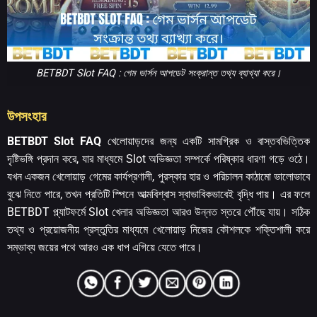
BETBDT Slot FAQ : গেম ভার্সন আপডেট সংক্রান্ত তথ্য ব্যাখ্যা করে।
উপসংহার
BETBDT Slot FAQ
খেলোয়াড়দের জন্য একটি সামগ্রিক ও বাস্তবভিত্তিক
দৃষ্টিভঙ্গি প্রদান করে, যার মাধ্যমে Slot অভিজ্ঞতা সম্পর্কে পরিষ্কার ধারণা গড়ে ওঠে।
যখন একজন খেলোয়াড় গেমের কার্যপ্রণালী, পুরস্কার হার ও পরিচালন কাঠামো ভালোভাবে
বুঝে নিতে পারে, তখন প্রতিটি স্পিনে আত্মবিশ্বাস স্বাভাবিকভাবেই বৃদ্ধি পায়। এর ফলে
BETBDT প্ল্যাটফর্মে Slot খেলার অভিজ্ঞতা আরও উন্নত স্তরে পৌঁছে যায়। সঠিক
তথ্য ও প্রয়োজনীয় প্রস্তুতির মাধ্যমে খেলোয়াড় নিজের কৌশলকে শক্তিশালী করে
সম্ভাব্য জয়ের পথে আরও এক ধাপ এগিয়ে যেতে পারে।