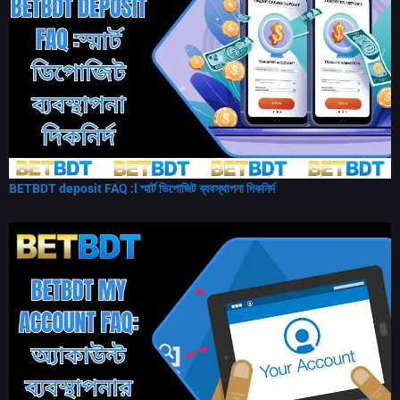
BETBDT deposit FAQ :l স্মার্ট ডিপোজিট ব্যবস্থাপনা দিকনির্দ