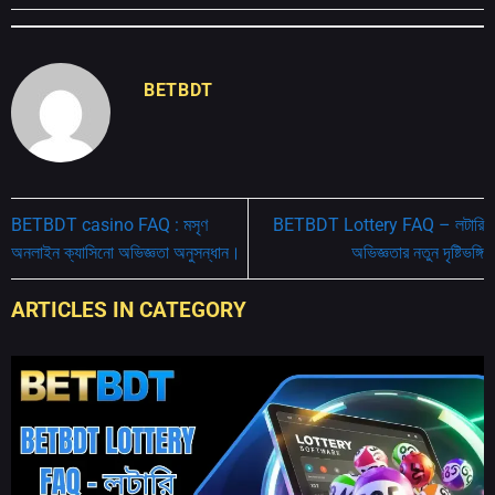
BETBDT
BETBDT casino FAQ : মসৃণ
BETBDT Lottery FAQ – লটারি
অনলাইন ক্যাসিনো অভিজ্ঞতা অনুসন্ধান।
অভিজ্ঞতার নতুন দৃষ্টিভঙ্গি
ARTICLES IN CATEGORY