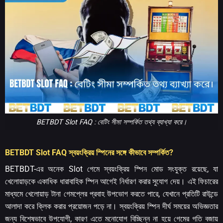
BETBDT Slot FAQ : বেটিং সীমা সম্পর্কিত তথ্য ব্যাখ্যা করে।
BETBDT Slot FAQ স্বয়ংক্রিয় স্পিনের সঙ্গে কীভাবে সম্পর্কিত?
BETBDT-এর অনেক Slot গেমে স্বয়ংক্রিয় স্পিন মোড সংযুক্ত রয়েছে, যা
খেলোয়াড়কে একাধিক ধারাবাহিক স্পিন আগেই নির্ধারণ করার সুযোগ দেয়। এই ফিচারের
মাধ্যমে খেলোয়াড় টানা গেমপ্লের প্রবাহ উপভোগ করতে পারে, যেখানে প্রতিটি রাউন্ডে
আলাদা করে ক্লিক করার প্রয়োজন পড়ে না। স্বয়ংক্রিয় স্পিন দীর্ঘ সময়ের অভিজ্ঞতার
জন্য বিশেষভাবে উপযোগী, কারণ এতে মনোযোগ বিচ্ছিন্ন না হয়ে গেমের গতি বজায়