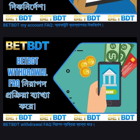
BETBDT my account FAQ: অ্যাকাউন্ট ব্যবস্থাপনার দিকনির্দেশ।
BETBDT withdrawal FAQ নিরাপদ প্রক্রিয়া ব্যাখ্যা করে।