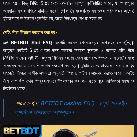
সহজ হয়। কিছু নির্দিষ্ট Slot গেমে পে-লাইন সংখ্যা পূর্বনির্ধারিত থাকে, যা গেমপ্লের
ভারসাম্য বজায় রাখতে সাহায্য করে। পে-লাইন সংক্রান্ত সব তথ্য স্পিন শুরুর আগেই
ইন্টারফেসে স্পষ্টভাবে প্রদর্শিত হয়, যাতে সিদ্ধান্ত নেওয়া সহজ হয়।
বেটিং সীমা কীভাবে প্রয়োগ করা হয়?
এই
BETBDT Slot FAQ
অংশটি অনেক খেলোয়াড়ের আগ্রহের কেন্দ্রবিন্দু।
বাস্তবে প্রতিটি Slot গেমের জন্য আলাদা আলাদা ন্যূনতম ও সর্বোচ্চ বেটিং সীমা
নির্ধারিত থাকে। এই সীমাবদ্ধতা বিভিন্ন ধরণের খেলোয়াড়ের অভিজ্ঞতা ও বাজেটের সঙ্গে
সামঞ্জস্য বজায় রাখার উদ্দেশ্যে প্রয়োগ করা হয়। ইন্টারফেসের মাধ্যমে খেলোয়াড় খুব
সহজেই নিজের আর্থিক সক্ষমতা অনুযায়ী স্পিনের পরিমাণ সমন্বয় করতে পারে। বেটিং
সীমা সম্পর্কিত তথ্য ভিজ্যুয়ালভাবে উপস্থাপন করা হয়, যাতে পুরো অভিজ্ঞতা স্বচ্ছ ও
নিয়ন্ত্রিত থাকে।
আরও দেখুন:
BETBDT casino FAQ : মসৃণ অনলাইন
ক্যাসিনো অভিজ্ঞতা অনুসন্ধান।