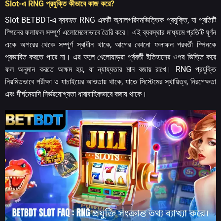
Slot-এ RNG প্রযুক্তি কীভাবে কাজ করে?
Slot BETBDT-এ ব্যবহৃত RNG একটি অ্যালগরিদমভিত্তিক প্রযুক্তি, যা প্রতিটি
স্পিনের ফলাফল সম্পূর্ণ এলোমেলোভাবে তৈরি করে। এই ব্যবস্থার মাধ্যমে প্রতিটি ঘূর্ণন
একে অপরের থেকে সম্পূর্ণ স্বাধীন থাকে, আগের কোনো ফলাফল পরবর্তী স্পিনকে
প্রভাবিত করতে পারে না। এর ফলে খেলোয়াড়রা পূর্ববর্তী ইতিহাসের ওপর ভিত্তি করে
ফল অনুমান করতে অক্ষম হয়, যা ন্যায্যতার মান বজায় রাখে। RNG প্রযুক্তি
নিয়মিতভাবে পরীক্ষা ও যাচাইয়ের আওতায় থাকে, যাতে সিস্টেমের স্থায়িত্ব, নিরপেক্ষতা
এবং দীর্ঘমেয়াদি নির্ভরযোগ্যতা ধারাবাহিকভাবে বজায় থাকে।