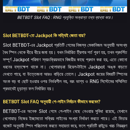
BETBDT Slot FAQ : RNG প্রযুক্তি সংক্রান্ত তথ্য ব্যাখ্যা করে।
Slot BETBDT-তে Jackpot কি সত্যিই জেতা যায়?
Slot BETBDT-এর Jackpot প্রতিটি গেমের নিজস্ব মেকানিজম অনুযায়ী অসংখ্য
বৈধ স্পিন থেকে ধীরে ধীরে জমা হয়। যখন নির্ধারিত ট্রিগার শর্ত পূরণ হয়, তখন প্রদর্শিত
সম্পূর্ণ Jackpot পরিমাণ স্বয়ংক্রিয়ভাবে বিজয়ীর কাছে প্রদান করা হয়, এতে কোনো
ধরনের হস্তক্ষেপ থাকে না। খেলোয়াড়রা রিয়েল-টাইমে Jackpot অঙ্ক বাড়তে
দেখতে পারে, যা উত্তেজনা আরও বাড়িয়ে তোলে। Jackpot জয়ের বিষয়টি স্পিনের
অংক বড় বা ছোট হওয়ার ওপর নির্ভরশীল নয়, বরং ভাগ্য ও RNG সিস্টেমের সম্মিলিত
প্রভাবেই চূড়ান্ত ফল নির্ধারিত হয়।
BETBDT Slot FAQ অনুযায়ী পে-লাইন নির্বাচন কীভাবে করবেন?
BETBDT-এর অনেক Slot গেমে পে-লাইন বেছে নেওয়ার সুবিধা রয়েছে, যেখানে
খেলোয়াড় নিজের ইচ্ছামতো সক্রিয় লাইনের সংখ্যা নির্ধারণ করতে পারে। এই ফিচার
বাজেট অনুযায়ী স্পিন পরিচালনা করতে সহায়তা করে, ফলে প্রতিটি রাউন্ডে খরচ নিয়ন্ত্রণ