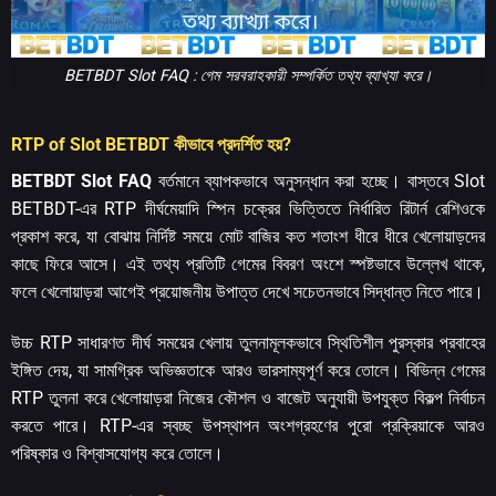
BETBDT Slot FAQ : গেম সরবরাহকারী সম্পর্কিত তথ্য ব্যাখ্যা করে।
RTP of Slot BETBDT কীভাবে প্রদর্শিত হয়?
BETBDT Slot FAQ
বর্তমানে ব্যাপকভাবে অনুসন্ধান করা হচ্ছে। বাস্তবে Slot
BETBDT-এর RTP দীর্ঘমেয়াদি স্পিন চক্রের ভিত্তিতে নির্ধারিত রিটার্ন রেশিওকে
প্রকাশ করে, যা বোঝায় নির্দিষ্ট সময়ে মোট বাজির কত শতাংশ ধীরে ধীরে খেলোয়াড়দের
কাছে ফিরে আসে। এই তথ্য প্রতিটি গেমের বিবরণ অংশে স্পষ্টভাবে উল্লেখ থাকে,
ফলে খেলোয়াড়রা আগেই প্রয়োজনীয় উপাত্ত দেখে সচেতনভাবে সিদ্ধান্ত নিতে পারে।
উচ্চ RTP সাধারণত দীর্ঘ সময়ের খেলায় তুলনামূলকভাবে স্থিতিশীল পুরস্কার প্রবাহের
ইঙ্গিত দেয়, যা সামগ্রিক অভিজ্ঞতাকে আরও ভারসাম্যপূর্ণ করে তোলে। বিভিন্ন গেমের
RTP তুলনা করে খেলোয়াড়রা নিজের কৌশল ও বাজেট অনুযায়ী উপযুক্ত বিকল্প নির্বাচন
করতে পারে। RTP-এর স্বচ্ছ উপস্থাপন অংশগ্রহণের পুরো প্রক্রিয়াকে আরও
পরিষ্কার ও বিশ্বাসযোগ্য করে তোলে।