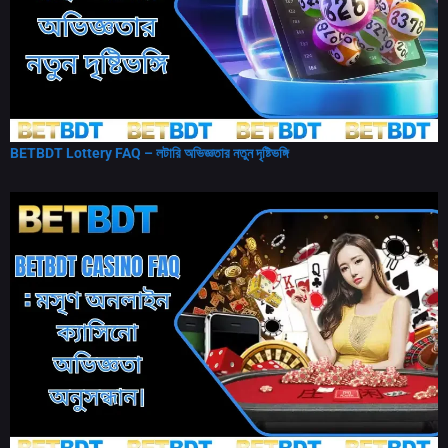
BETBDT Lottery FAQ – লটারি অভিজ্ঞতার নতুন দৃষ্টিভঙ্গি