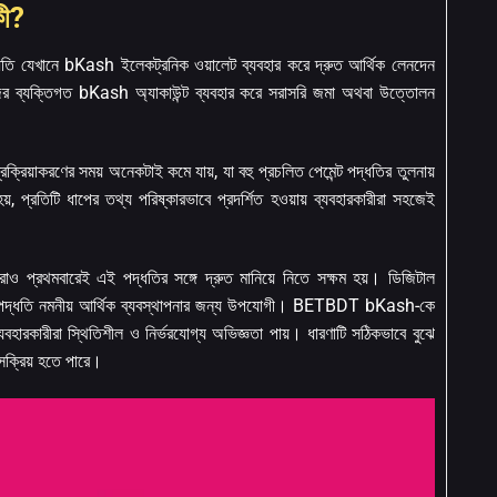
ী?
ধতি যেখানে bKash ইলেকট্রনিক ওয়ালেট ব্যবহার করে দ্রুত আর্থিক লেনদেন
নিজের ব্যক্তিগত bKash অ্যাকাউন্ট ব্যবহার করে সরাসরি জমা অথবা উত্তোলন
ক্রিয়াকরণের সময় অনেকটাই কমে যায়, যা বহু প্রচলিত পেমেন্ট পদ্ধতির তুলনায়
য়, প্রতিটি ধাপের তথ্য পরিষ্কারভাবে প্রদর্শিত হওয়ায় ব্যবহারকারীরা সহজেই
াও প্রথমবারেই এই পদ্ধতির সঙ্গে দ্রুত মানিয়ে নিতে সক্ষম হয়। ডিজিটাল
মেন্ট পদ্ধতি নমনীয় আর্থিক ব্যবস্থাপনার জন্য উপযোগী। BETBDT bKash-কে
বহারকারীরা স্থিতিশীল ও নির্ভরযোগ্য অভিজ্ঞতা পায়। ধারণাটি সঠিকভাবে বুঝে
সক্রিয় হতে পারে।