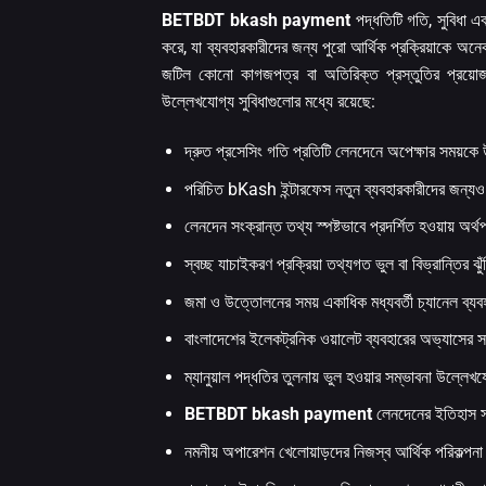
BETBDT bkash payment
পদ্ধতিটি গতি, সুবিধা এব
করে, যা ব্যবহারকারীদের জন্য পুরো আর্থিক প্রক্রিয়াকে
জটিল কোনো কাগজপত্র বা অতিরিক্ত প্রস্তুতির প্রয়োজন 
উল্লেখযোগ্য সুবিধাগুলোর মধ্যে রয়েছে:
দ্রুত প্রসেসিং গতি প্রতিটি লেনদেনে অপেক্ষার সময়ক
পরিচিত bKash ইন্টারফেস নতুন ব্যবহারকারীদের জন্যও
লেনদেন সংক্রান্ত তথ্য স্পষ্টভাবে প্রদর্শিত হওয়ায় অর্থ
স্বচ্ছ যাচাইকরণ প্রক্রিয়া তথ্যগত ভুল বা বিভ্রান্তির ঝু
জমা ও উত্তোলনের সময় একাধিক মধ্যবর্তী চ্যানেল ব্যব
বাংলাদেশের ইলেকট্রনিক ওয়ালেট ব্যবহারের অভ্যাসের সঙ্
ম্যানুয়াল পদ্ধতির তুলনায় ভুল হওয়ার সম্ভাবনা উল্ল
BETBDT bkash payment
লেনদেনের ইতিহাস সহ
নমনীয় অপারেশন খেলোয়াড়দের নিজস্ব আর্থিক পরিকল্পন