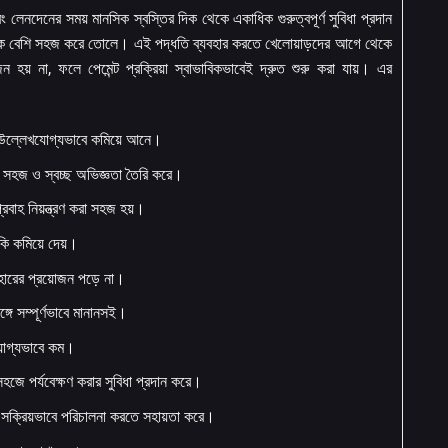
ং লেনদেনের সময় মানসিক স্বস্তির দিক থেকে একাধিক গুরুত্বপূর্ণ সুবিধা প্রদান
 অনেক বেশি সহজ করে তোলে। এই পদ্ধতি ব্যবহার করতে খেলোয়াড়দের আগে থেকে
হয় না, ফলে পেমেন্ট প্রক্রিয়া স্বাভাবিকভাবেই দ্রুত শুরু করা যায়। এর
ে উল্লেখযোগ্যভাবে কমিয়ে আনে।
 সহজ ও স্বচ্ছ অভিজ্ঞতা তৈরি করে।
প্রবাহ নিয়ন্ত্রণ করা সহজ হয়।
ঁকি কমিয়ে দেয়।
হারের প্রয়োজন পড়ে না।
গে সম্পূর্ণভাবে মানানসই।
েখযোগ্যভাবে কম।
জে পর্যবেক্ষণ করার সুবিধা প্রদান করে।
া সক্রিয়ভাবে পরিচালনা করতে সহায়তা করে।