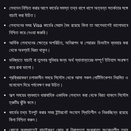
লেনদেন নিশ্চিত করার আগে কার্ডের সমস্ত তথ্য ধাপে ধাপে অত্যন্ত সতর্কতার সঙ্গে
যাচাই করা উচিত।
লেনদেনের সময় Visa কার্ডের মেয়াদ বৈধ রয়েছে কিনা তা আগেভাগেই ভালোভাবে
নিশ্চিত করে নেওয়া জরুরি।
আর্থিক লেনদেনের ক্ষেত্রে অপরিচিত, অনিরাপদ বা শেয়ারড ডিভাইস ব্যবহার করা
থেকে অবশ্যই বিরত থাকুন।
ভবিষ্যতে যাচাই বা তুলনার সুবিধার জন্য অর্থ স্থানান্তরের সম্পূর্ণ ইতিহাস সংরক্ষণ
করে রাখা ভালো।
প্রক্রিয়াকরণ চলাকালীন সময়ে সিস্টেম থেকে আসা সকল নোটিফিকেশন নিয়মিত ও
মনোযোগ দিয়ে পর্যবেক্ষণ করা উচিত।
অল্প সময়ের ব্যবধানে ধারাবাহিক একাধিক লেনদেন করা থেকে বিরত থাকলে সিস্টেম
ত্রুটির ঝুঁকি কমে।
কার্ডের তথ্য ইনপুট করার সময় ইন্টারনেট সংযোগ স্থিতিশীল ও নিরবচ্ছিন্ন রয়েছে
কিনা নিশ্চিত করুন।
কোনো অবস্থাতেই যাচাইকরণ কোড বা নিরাপত্তা সংক্রান্ত সংবেদনশীল তথ্য