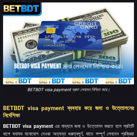
BETBDT visa payment দ্রুত লেনদেন নিশ্চিত করে।
BETBDT visa payment ব্যবহার করে জমা ও উত্তোলনের
নির্দেশিকা
BETBDT visa payment
এর মাধ্যমে জমা ও উত্তোলন করতে হলে প্রতিটি
ধাপে যথাযথ মনোযোগ দেওয়া অত্যন্ত গুরুত্বপূর্ণ, যাতে সম্পূর্ণ লেনদেন প্রক্রিয়া