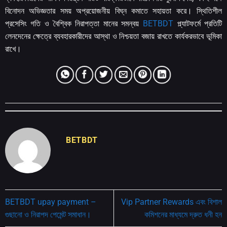
বিনোদন অভিজ্ঞতার সময় অপ্রয়োজনীয় বিঘ্ন কমাতে সহায়তা করে। স্থিতিশীল
প্রসেসিং গতি ও বৈশ্বিক নিরাপত্তা মানের সমন্বয়
BETBDT
প্ল্যাটফর্মে প্রতিটি
লেনদেনের ক্ষেত্রে ব্যবহারকারীদের আস্থা ও নিশ্চয়তা বজায় রাখতে কার্যকরভাবে ভূমিকা
রাখে।
BETBDT
BETBDT upay payment –
Vip Partner Rewards এবং বিশাল
গুছানো ও নিরাপদ পেমেন্ট সমাধান।
কমিশনের মাধ্যমে দ্রুত ধনী হন