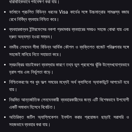
ধারাবাহিকভাবে পর্যবেক্ষণ করা যায়।
বর্তমানে প্রচলিত বিভিন্ন ধরনের Visa কার্ডের সঙ্গে উচ্চমাত্রার সামঞ্জস্য বজায়
রেখে নির্বিঘ্ন ব্যবহার নিশ্চিত করে।
ব্যবহারবান্ধব ইন্টারফেসের নকশা প্রথমবার ব্যবহারের সময়ও সহজে বোঝা যায় এবং
দ্রুত অভ্যস্ত হওয়া সম্ভব।
নমনীয় লেনদেন সীমা বিভিন্ন আর্থিক কৌশল ও ব্যক্তিগত বাজেট পরিকল্পনার সঙ্গে
সহজেই মানিয়ে নিতে সহায়তা করে।
স্বয়ংক্রিয় যাচাইকরণ ব্যবস্থার কারণে তথ্য ভুল প্রবেশের ঝুঁকি উল্লেখযোগ্যভাবে
হ্রাস পায় এবং নির্ভুলতা বাড়ে।
নিশ্চিতকরণের পর খুব অল্প সময়ের মধ্যেই অর্থ ক্যাসিনো অ্যাকাউন্টে আপডেট হয়ে
যায়।
নিয়মিত আন্তর্জাতিক লেনদেনকারী ব্যবহারকারীদের জন্য এটি বিশেষভাবে উপযোগী
একটি সমাধান হিসেবে বিবেচিত।
অতিরিক্ত জটিল অ্যাপ্লিকেশন ইনস্টল করার প্রয়োজন ছাড়াই সরাসরি ও
সহজভাবে ব্যবহার করা যায়।