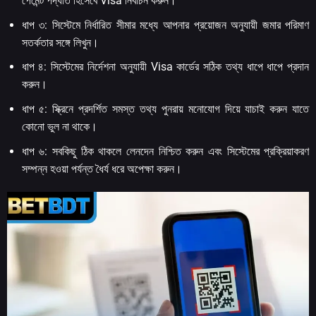
পেমেন্ট পদ্ধতি হিসেবে Visa নির্বাচন করুন।
ধাপ ৩: সিস্টেমে নির্ধারিত সীমার মধ্যে আপনার প্রয়োজন অনুযায়ী জমার পরিমাণ
সতর্কতার সঙ্গে লিখুন।
ধাপ ৪: সিস্টেমের নির্দেশনা অনুযায়ী Visa কার্ডের সঠিক তথ্য ধাপে ধাপে প্রদান
করুন।
ধাপ ৫: স্ক্রিনে প্রদর্শিত সমস্ত তথ্য পুনরায় মনোযোগ দিয়ে যাচাই করুন যাতে
কোনো ভুল না থাকে।
ধাপ ৬: সবকিছু ঠিক থাকলে লেনদেন নিশ্চিত করুন এবং সিস্টেমের প্রক্রিয়াকরণ
সম্পন্ন হওয়া পর্যন্ত ধৈর্য ধরে অপেক্ষা করুন।