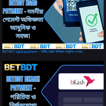
BETBDT ngad payment – নমনীয় পেমেন্ট অভিজ্ঞতা আধুনিক ও সহজ।