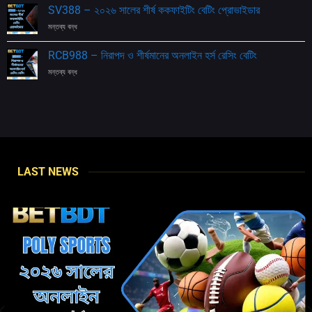
অনন্য
প্রবণতার
SV388 – ২০২৬ সালের শীর্ষ ককফাইটিং বেটিং প্রোভাইডার
পদ্ধতি
অনলাইন
নেতৃত্ব
তে
SV388
মন্তব্য বন্ধ
স্পোর্টস
দেয়
–
মানের
তে
২০২৬
শ্রেষ্ঠত্ব
RCB988 – নিরাপদ ও শীর্ষমানের অনলাইন হর্স রেসিং বেটিং
সালের
নিশ্চিত
RCB988
মন্তব্য বন্ধ
শীর্ষ
করে
–
ককফাইটিং
তে
নিরাপদ
বেটিং
ও
প্রোভাইডার
শীর্ষমানের
তে
অনলাইন
হর্স
রেসিং
বেটিং
LAST NEWS
তে