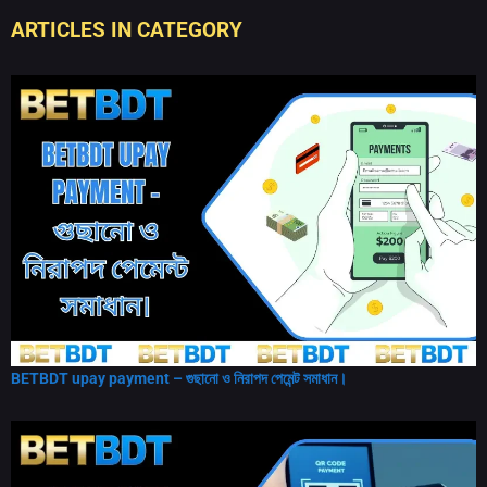
ARTICLES IN CATEGORY
BETBDT upay payment – গুছানো ও নিরাপদ পেমেন্ট সমাধান।