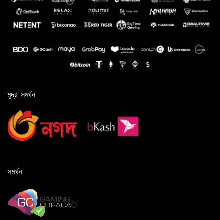
মুদ্রা সমর্থন
সমর্থন