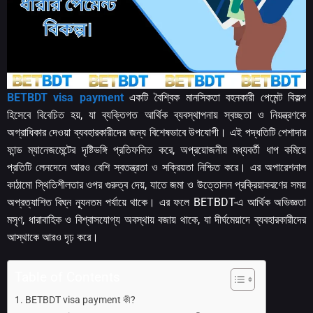
BETBDT visa payment
একটি বৈশ্বিক মানসিকতা বহনকারী পেমেন্ট বিকল্প
হিসেবে বিবেচিত হয়, যা ব্যক্তিগত আর্থিক ব্যবস্থাপনায় স্বচ্ছতা ও নিয়ন্ত্রণকে
অগ্রাধিকার দেওয়া ব্যবহারকারীদের জন্য বিশেষভাবে উপযোগী। এই পদ্ধতিটি পেশাদার
ফান্ড ম্যানেজমেন্টের দৃষ্টিভঙ্গি প্রতিফলিত করে, অপ্রয়োজনীয় মধ্যবর্তী ধাপ কমিয়ে
প্রতিটি লেনদেনে আরও বেশি স্বতন্ত্রতা ও সক্রিয়তা নিশ্চিত করে। এর অপারেশনাল
কাঠামো স্থিতিশীলতার ওপর গুরুত্ব দেয়, যাতে জমা ও উত্তোলন প্রক্রিয়াকরণের সময়
অপ্রত্যাশিত বিঘ্ন ন্যূনতম পর্যায়ে থাকে। এর ফলে BETBDT-এ আর্থিক অভিজ্ঞতা
মসৃণ, ধারাবাহিক ও বিশ্বাসযোগ্য অবস্থায় বজায় থাকে, যা দীর্ঘমেয়াদে ব্যবহারকারীদের
আস্থাকে আরও দৃঢ় করে।
Table of Contents
BETBDT visa payment কী?