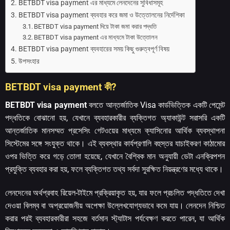
BETBDT visa payment এর মাধ্যমে লেনদেনের সুবিধাসমূহ
BETBDT visa payment ব্যবহার করে জমা ও উত্তোলনের নির্দেশিকা
BETBDT visa payment দিয়ে টাকা জমা করার পদ্ধতি
BETBDT visa payment এর মাধ্যমে টাকা উত্তোলন
BETBDT visa payment ব্যবহারের সময় কিছু গুরুত্বপূর্ণ বিষয়
উপসংহার
BETBDT visa payment কী?
BETBDT visa payment
বলতে আন্তর্জাতিক Visa কার্ডভিত্তিক একটি পেমেন্ট
পদ্ধতিকে বোঝানো হয়, যেখানে ব্যবহারকারীর ব্যক্তিগত অ্যাকাউন্ট সরাসরি একটি
আন্তর্জাতিক মানসম্মত প্রসেসিং গেটওয়ের মাধ্যমে ক্যাসিনোর আর্থিক ব্যবস্থাপনা
সিস্টেমের সঙ্গে সংযুক্ত থাকে। এই ব্যবস্থার কার্যপ্রণালি বহুস্তর যাচাইকরণ কাঠামোর
ওপর ভিত্তি করে গড়ে তোলা হয়েছে, যেখানে বৈশ্বিক মান অনুযায়ী ডেটা এনক্রিপশন
প্রযুক্তি ব্যবহার করা হয়, ফলে ব্যক্তিগত তথ্য সর্বদা সুরক্ষিত নিয়ন্ত্রণের মধ্যে থাকে।
লেনদেনের অর্থপ্রবাহ রিয়েল-টাইমে প্রক্রিয়াকৃত হয়, যার ফলে প্রচলিত পদ্ধতিতে দেখা
দেওয়া বিলম্ব বা অপ্রয়োজনীয় অপেক্ষা উল্লেখযোগ্যভাবে কমে যায়। লেনদেন নিশ্চিত
করার পরই ব্যবহারকারীরা সহজে বর্তমান স্ট্যাটাস পর্যবেক্ষণ করতে পারেন, যা আর্থিক