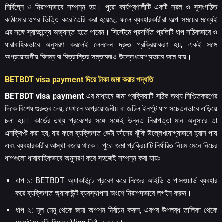
নির্বিঘ্নে ও নিরাপদভাবে সম্পন্ন হয়। পুরো কার্যপ্রণালীটি একটি সরল ও সুসংগঠিত
কাঠামোর ওপর ভিত্তি করে তৈরি করা হয়েছে, ফলে ব্যবহারকারীরা অল্প সময়ের মধ্যেই
এর সঙ্গে স্বাচ্ছন্দ্যে অভ্যস্ত হতে পারেন। সিস্টেমে প্রদর্শিত প্রতিটি ধাপ সঠিকভাবে ও
ধারাবাহিকভাবে অনুসরণ করলেই লেনদেন দ্রুত প্রক্রিয়াকরণ হয়, একই সঙ্গে
অপ্রয়োজনীয় বিলম্ব বা বিভ্রান্তির সম্ভাবনাও উল্লেখযোগ্যভাবে কমে যায়।
BETBDT visa payment দিয়ে টাকা জমা করার পদ্ধতি
BETBDT visa payment
এর মাধ্যমে জমা প্রক্রিয়াটি সঠিক তথ্য নিশ্চিতকরণের
দিকে বিশেষ গুরুত্ব দেয়, যেখানে অপ্রয়োজনীয় বা জটিল ইনপুট ধাপ সচেতনভাবে এড়িয়ে
চলা হয়। কার্ডের তথ্য প্রবেশের সঙ্গে সঙ্গেই উন্নত নিরাপত্তা মান অনুসারে তা
এনক্রিপ্ট করা হয়, যার ফলে ব্যক্তিগত ডেটা ফাঁসের ঝুঁকি উল্লেখযোগ্যভাবে হ্রাস পায়
এবং ব্যবহারকারীর আস্থা বজায় থাকে। পুরো জমা প্রক্রিয়াটি নির্ধারিত নিয়ম মেনে নিচের
ধাপগুলো ধারাবাহিকভাবে অনুসরণ করে সহজেই সম্পন্ন করা যায়ঃ
ধাপ ১: BETBDT অ্যাকাউন্টে প্রবেশ করে নিজের আইডি ও পাসওয়ার্ড ব্যবহার
করে ব্যক্তিগত অ্যাকাউন্ট ব্যবস্থাপনা অংশে নিরাপদভাবে লগইন করুন।
ধাপ ২: মূল মেনু থেকে জমা অপশন নির্বাচন করুন, এরপর উপলব্ধ তালিকা থেকে